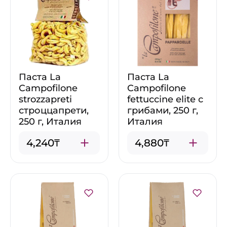
Паста La
Паста La
Campofilone
Campofilone
strozzapreti
fettuccine elite с
cтроццапрети,
грибами, 250 г,
250 г, Италия
Италия
4,240₸
4,880₸