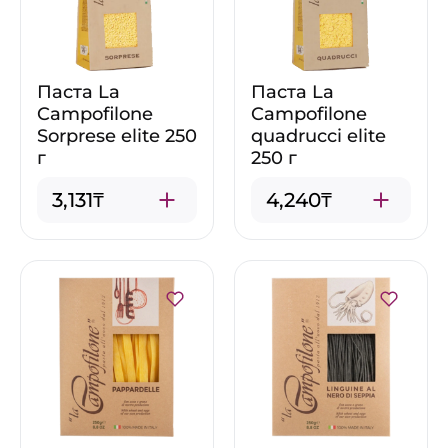
Паста La
Паста La
Campofilone
Campofilone
Sorprese elite 250
quadrucci elite
г
250 г
3,131₸
4,240₸