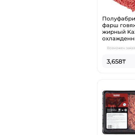
Полуфабри
фарш говя
жирный Kaz
охлажден
Возможен заказ 
3,658₸