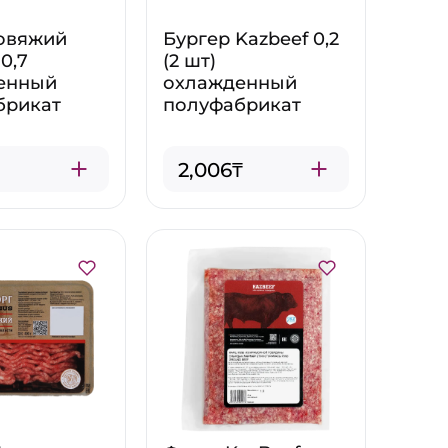
овяжий
Бургер Kazbeef 0,2
0,7
(2 шт)
енный
охлажденный
брикат
полуфабрикат
2,006₸