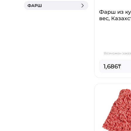
ФАРШ
Фарш из к
вес, Казахс
Возможен заказ 
1,686₸