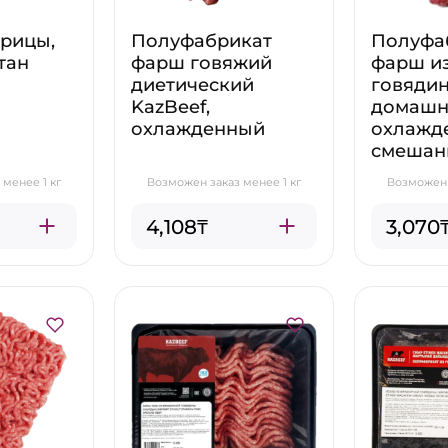
урицы,
Полуфабрикат
Полуфа
тан
фарш говяжий
фарш из
диетический
говяди
KazBeef,
домашн
охлажденный
охлажд
смешан
менее 1 кг
Возможен заказ менее 1 кг
Возможен 
4,108₸
3,070