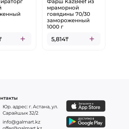
ираторг
Фарш KazBeef из
й
мраморной
женный
говядины 70/30
замороженный
1000 г
₸
5,814₸
нтакты
Юр. адрес: г. Астана, ул.
Сарайшык 32/2
info@galmart.kz
offer@galmart.kz