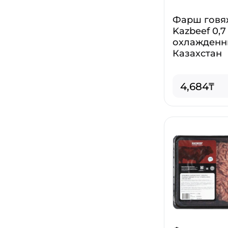
Фарш говя
Kazbeef 0,7
охлажденн
Казахстан
4,684₸