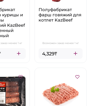
брикат
Полуфабрикат
 курицы и
фарш говяжий для
ны
котлет KazBeef
ий KazBeef
енный
ный
заказ менее 1 кг
Возможен заказ менее 1 кг
₸
4,329₸