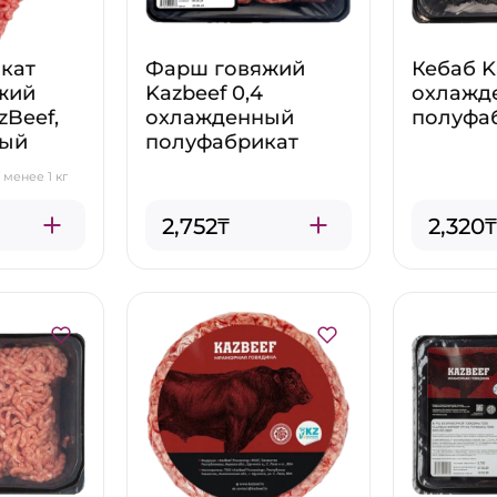
кат
Фарш говяжий
Кебаб K
жий
Kazbeef 0,4
охлажд
Beef,
охлажденный
полуфа
ный
полуфабрикат
менее 1 кг
2,752₸
2,320₸