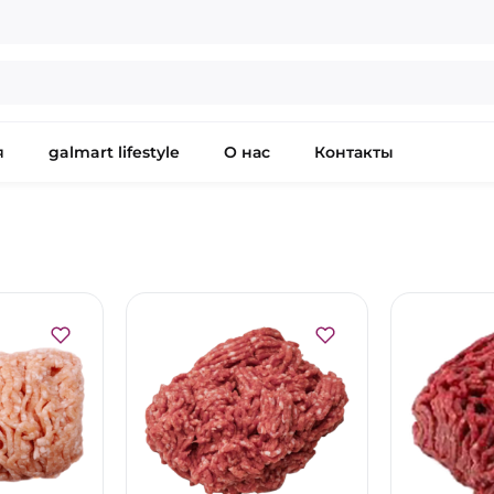
я
galmart lifestyle
О нас
Контакты