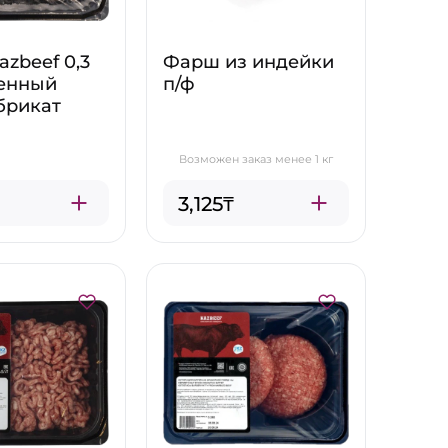
azbeef 0,3
Фарш из индейки
енный
п/ф
брикат
Возможен заказ менее 1 кг
3,125₸