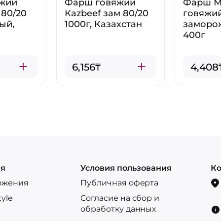
жий
Фарш говяжий
Фарш М
 80/20
Кazbeef зам 80/20
говяжи
ый,
1000г, Казахстан
заморо
400г
6,156₸
4,408
ия
Условия пользования
Ко
ожения
Публичная оферта
tyle
Согласие на сбор и
обработку данных