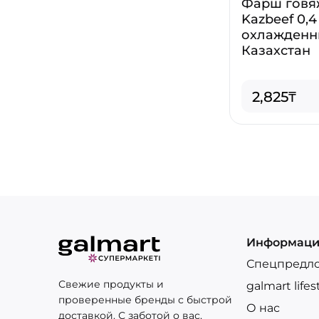
Фарш говя
Kazbeef 0,4
охлажденн
Казахстан
2,825₸
Информац
Спецпредл
Свежие продукты и
galmart lifes
проверенные бренды с быстрой
О нас
доставкой. С заботой о вас,