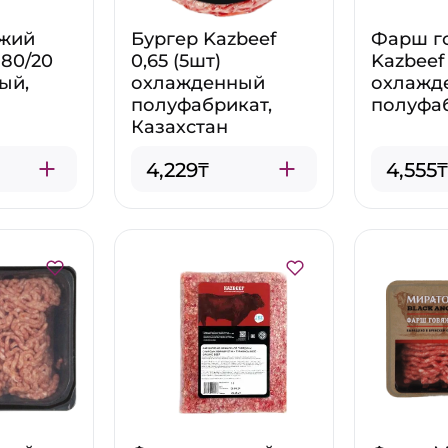
жий
Бургер Kazbeef
Фарш г
 80/20
0,65 (5шт)
Kazbeef 
ый,
охлажденный
охлажд
полуфабрикат,
полуфа
Казахстан
4,229₸
4,555₸