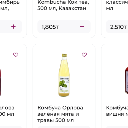
имбирь
Kombucha Кок теа,
классич
 мл,
500 мл, Казахстан
мл
1,805₸
2,510₸
рлова
Комбуча Орлова
Комбуч
00 мл
зелёная мята и
вишня м
травы 500 мл