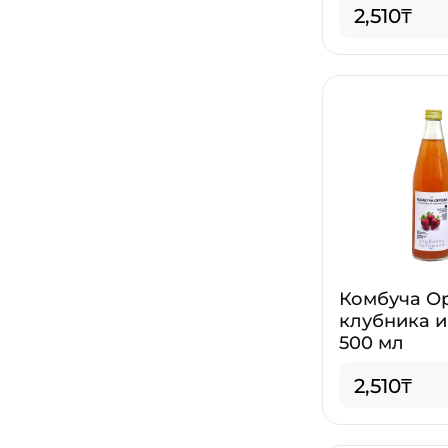
2,510₸
Комбуча О
клубника и
500 мл
2,510₸