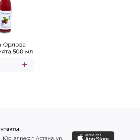
а Орлова
ята 500 мл
нтакты
Юр. адрес: г. Астана, ул.