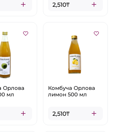
2,510₸
а Орлова
Комбуча Орлова
00 мл
лимон 500 мл
2,510₸