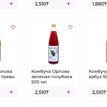
2,510₸
1,880₸
рлова
Комбуча Орлова
Комбуч
 травы
зеленая голубика
арбуз 5
500 мл
2,510₸
2,510₸