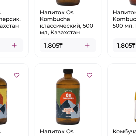
s
Напиток Os
Напито
персик,
Kombucha
Kombuc
захстан
классический, 500
500 мл,
мл, Казахстан
1,805₸
1,805₸
s
Напиток Os
Комбуч