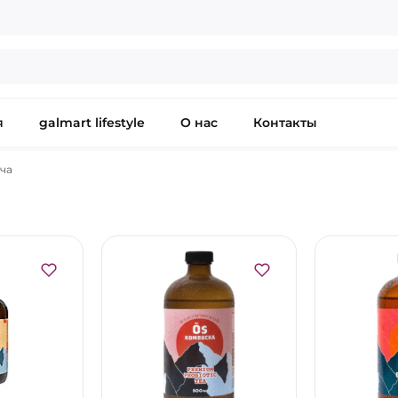
я
galmart lifestyle
О нас
Контакты
ча