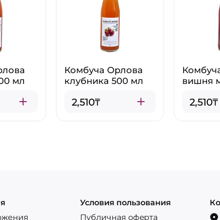
рлова
Комбуча Орлова
Комбуч
00 мл
клубника 500 мл
вишня м
2,510₸
2,510₸
ия
Условия пользования
Ко
ожения
Публичная оферта