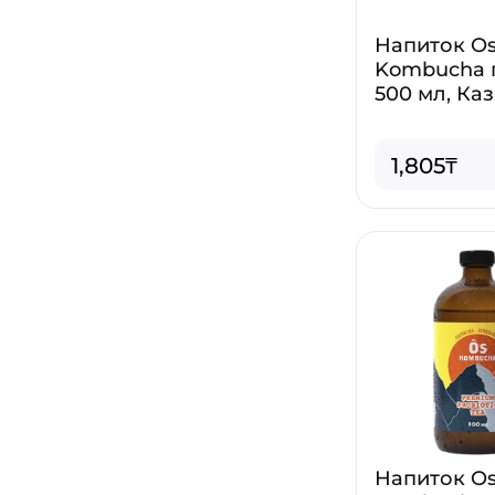
Напиток O
Kombucha 
500 мл, Ка
1,805₸
Напиток O