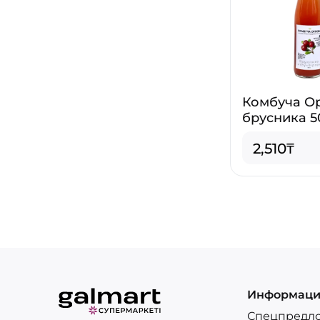
Комбуча О
брусника 5
2,510₸
Информац
Спецпредл