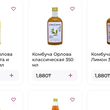
рлова
Комбуча Орлова
Комбуч
та и
классическая 350
Лимон 3
мл
мл
1,880₸
1,880₸