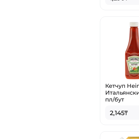
Кетчуп Hei
Итальянски
пл/бут
2,145₸