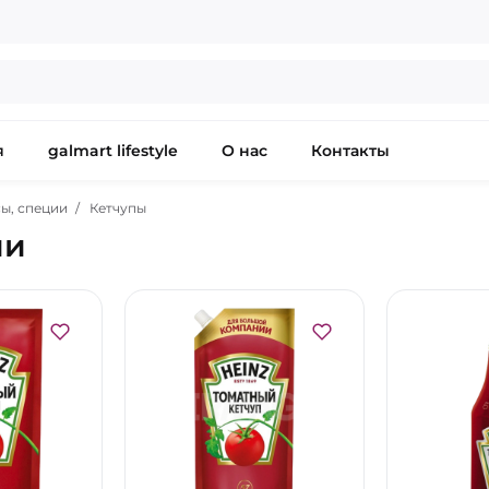
я
galmart lifestyle
О нас
Контакты
ы, специи
Кетчупы
ии