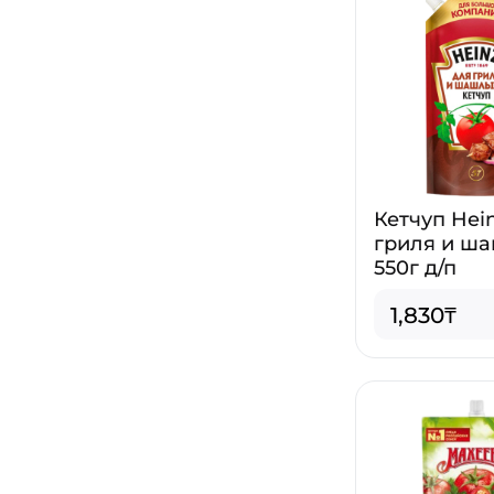
Кетчуп Hei
гриля и ш
550г д/п
1,830₸