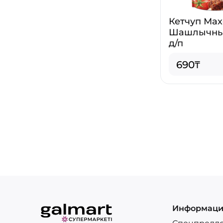
Кетчуп Ма
Шашлычны
д/п
690₸
Информац