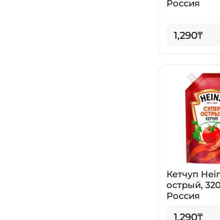
Россия
1,290₸
Кетчуп Hei
острый, 320
Россия
1,290₸