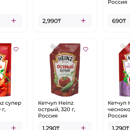
Россия
2,990₸
690₸
nz супер
Кетчуп Heinz
Кетчуп 
 г,
острый, 320 г,
чесноком
Россия
Россия
1,290₸
1,290₸