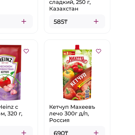
сладкий, 250 г,
Казахстан
585₸
Heinz с
Кетчуп Махеевъ
, 320 г,
лечо 300г д/п,
Россия
690₸