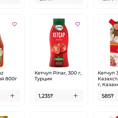
nz
Кетчуп Pinar, 300 г,
Кетчуп 
й 800г
Турция
Казахст
г, Казах
1,235₸
585₸