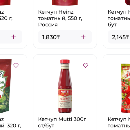
nz
Кетчуп Heinz
Кетчуп 
20 г,
томатный, 550 г,
томатны
Россия
бут
1,830₸
2,145₸
nz
Кетчуп Mutti 300г
Кетчуп 
, 320 г,
ст/бут
томатный