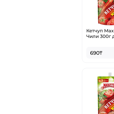
Кетчуп Ма
Чили 300г 
690₸