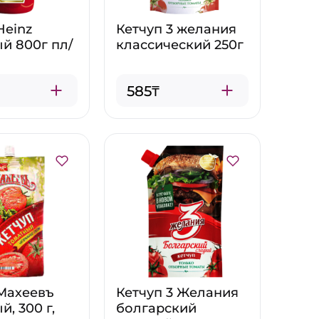
Heinz
Кетчуп 3 желания
й 800г пл/
классический 250г
585₸
Махеевъ
Кетчуп 3 Желания
, 300 г,
болгарский