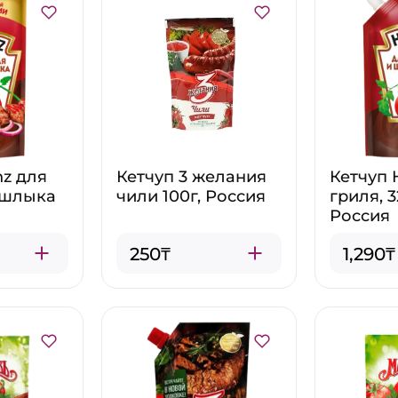
nz для
Кетчуп 3 желания
Кетчуп 
ашлыка
чили 100г, Россия
гриля, 3
Россия
250₸
1,290₸