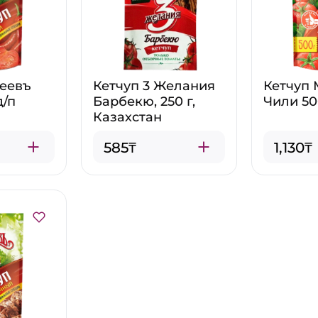
хеевъ
Кетчуп 3 Желания
Кетчуп 
д/п
Барбекю, 250 г,
Чили 50
Казахстан
585₸
1,130₸