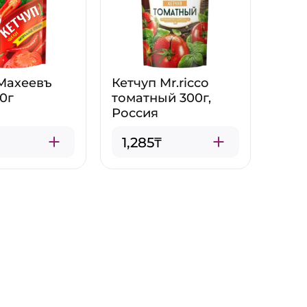
Махеевъ
Кетчуп Mr.ricco
0г
томатный 300г,
Россия
1,285₸