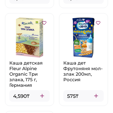
Каша детская
Каша дет
Fleur Alpine
Фрутоняня мол-
Organic Три
злак 200мл,
злака, 175 г,
Россия
Германия
4,590₸
575₸