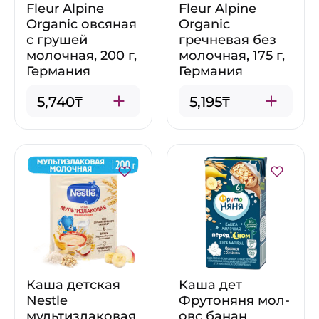
Fleur Alpine
Fleur Alpine
Organic овсяная
Organic
с грушей
гречневая без
молочная, 200 г,
молочная, 175 г,
Германия
Германия
5,740₸
5,195₸
Каша детская
Каша дет
Nestle
Фрутоняня мол-
мультизлаковая
овс банан