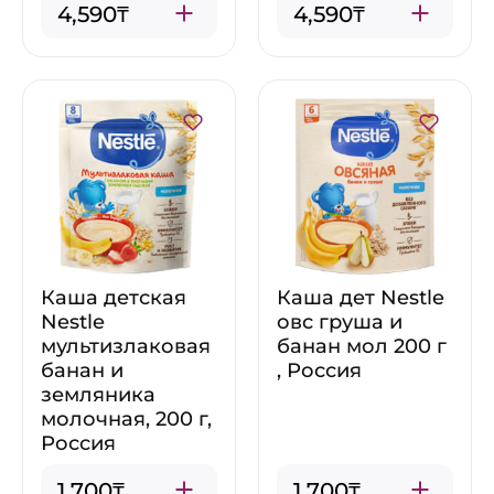
4,590₸
4,590₸
Каша детская
Каша дет Nestle
Nestle
овс груша и
мультизлаковая
банан мол 200 г
банан и
, Россия
земляника
молочная, 200 г,
Россия
1,700₸
1,700₸