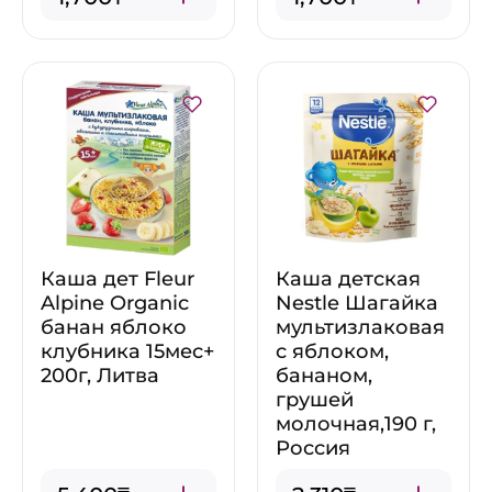
Каша дет Fleur
Каша детская
Alpine Organic
Nestle Шагайка
банан яблоко
мультизлаковая
клубника 15мес+
с яблоком,
200г, Литва
бананом,
грушей
молочная,190 г,
Россия