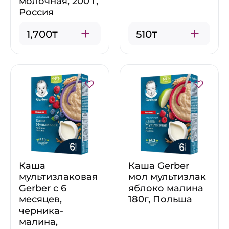
молочная, 200 г,
Россия
1,700₸
510₸
Каша
Каша Gerber
мультизлаковая
мол мультизлак
Gerber с 6
яблоко малина
месяцев,
180г, Польша
черника-
малина,