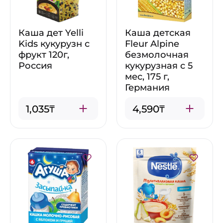
Каша дет Yelli
Каша детская
Kids кукурузн с
Fleur Alpine
фрукт 120г,
безмолочная
Россия
кукурузная с 5
мес, 175 г,
Германия
1,035₸
4,590₸