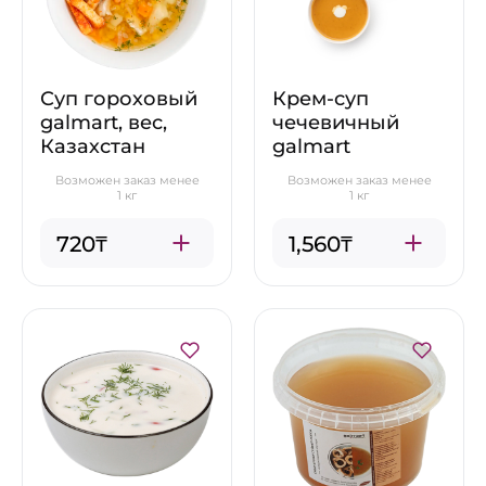
Суп гороховый
Крем-суп
galmart, вес,
чечевичный
Казахстан
galmart
Возможен заказ менее
Возможен заказ менее
1 кг
1 кг
720₸
1,560₸