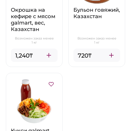
Окрошка на
Бульон говяжий,
кефире с мясом
Казахстан
galmart, вес,
Казахстан
Возможен заказ менее
Возможен заказ менее
1 кг
1 кг
1,240₸
720₸
Кукси galmart,