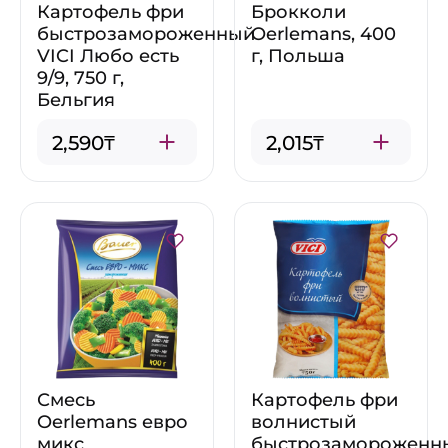
Картофель фри
Брокколи
быстрозамороженный
Oerlemans, 400
VICI Любо есть
г, Польша
9/9, 750 г,
Бельгия
2,590₸
2,015₸
Смесь
Картофель фри
Oerlemans евро
волнистый
микс
быстрозамороженн