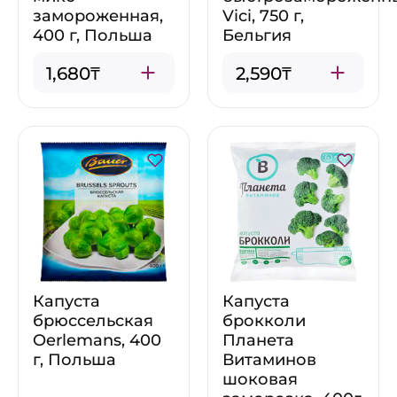
замороженная,
Vici, 750 г,
400 г, Польша
Бельгия
1,680₸
2,590₸
Капуста
Капуста
брюссельская
брокколи
Oerlemans, 400
Планета
г, Польша
Витаминов
шоковая