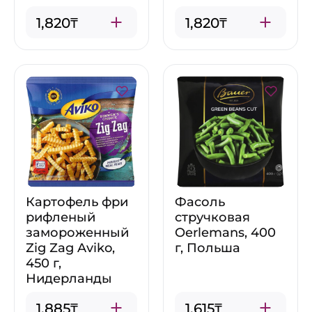
1,820₸
1,820₸
Картофель фри
Фасоль
рифленый
стручковая
замороженный
Oerlemans, 400
Zig Zag Aviko,
г, Польша
450 г,
Нидерланды
1,885₸
1,615₸