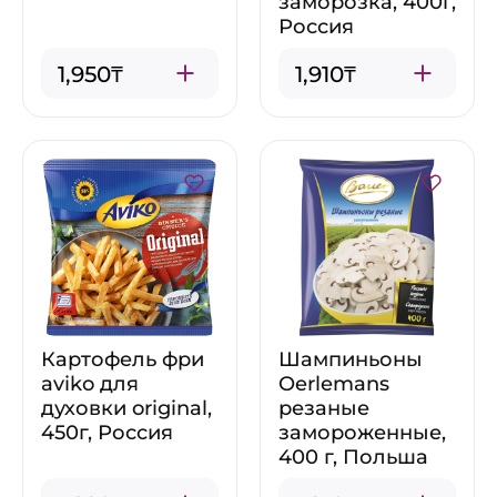
заморозка, 400г,
Россия
1,950₸
1,910₸
Картофель фри
Шампиньоны
aviko для
Oerlemans
духовки original,
резаные
450г, Россия
замороженные,
400 г, Польша