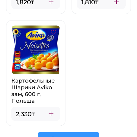
1,820₸
1,810₸
Картофельные
Шарики Aviko
зам, 600 г,
Польша
2,330₸