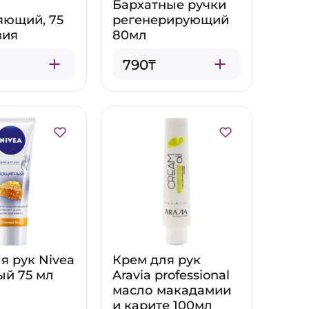
Бархатные ручки
яющий, 75
регенерирующий
вия
80мл
790₸
я рук Nivea
Крем для рук
ый 75 мл
Aravia professional
масло макадамии
и карите 100мл