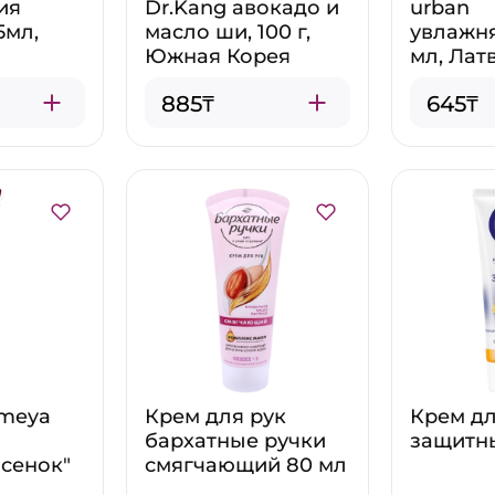
ия
Dr.Kang авокадо и
urban
5мл,
масло ши, 100 г,
увлажн
Южная Корея
мл, Лат
885₸
645₸
omeya
Крем для рук
Крем дл
бархатные ручки
защитн
сенок"
смягчающий 80 мл