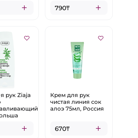
790₸
я рук Ziaja
Крем для рук
о
чистая линия сок
навливающий
алоэ 75мл, Россия
Польша
670₸