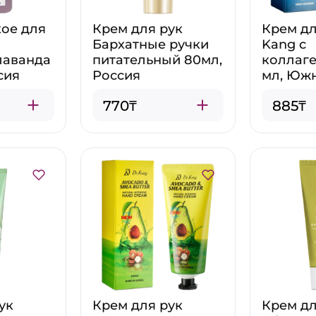
ое для
Крем для рук
Крем дл
Бархатные ручки
Kang с
 лаванда
питательный 80мл,
коллаге
сия
Россия
мл, Юж
770₸
885₸
ук
Крем для рук
Крем дл