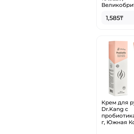
Великобри
1,585₸
Крем для р
Dr.Kang с
пробиотика
г, Южная К