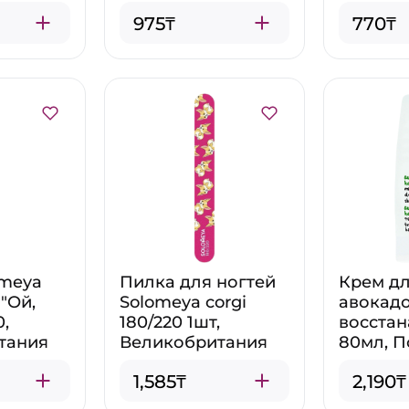
975₸
770₸
omeya
Пилка для ногтей
Крем дл
"Ой,
Solomeya corgi
авокад
0,
180/220 1шт,
восста
тания
Великобритания
80мл, 
1,585₸
2,190₸