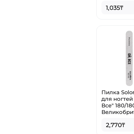
1,035₸
Пилка Sol
для ногтей 
Все" 180/18
Великобри
2,770₸