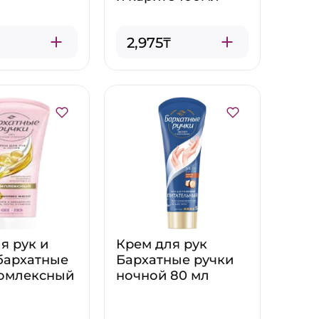
2,975₸
я рук и
Крем для рук
бархатные
Бархатные ручки
комлексный
ночной 80 мл