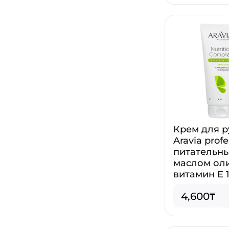
Крем для р
Aravia profe
питательны
маслом ол
витамин Е 
4,600₸