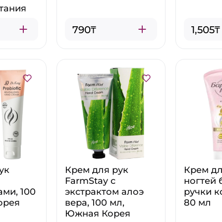
тания
790₸
1,505₸
ук
Крем для рук
Крем дл
FarmStay с
ногтей 
ми, 100
экстрактом алоэ
ручки 
орея
вера, 100 мл,
80 мл
Южная Корея