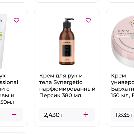
ук
Крем для рук и
Крем
ssional
тела Synergetic
универ
й с
парфюмированный
Бархатн
ивы и
Персик 380 мл
150 мл,
150мл
2,430₸
1,835₸