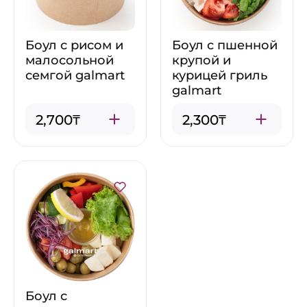
Боул с рисом и
Боул с пшенной
малосольной
крупой и
семгой galmart
курицей гриль
galmart
2,700₸
2,300₸
Боул с