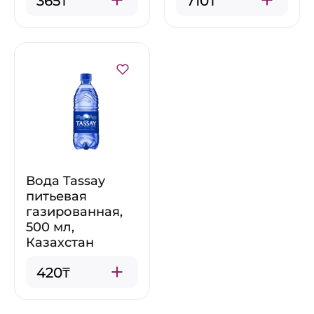
365₸
710₸
Вода Tassay
питьевая
газированная,
500 мл,
Казахстан
420₸