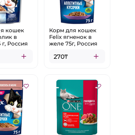
ля кошек
Корм для кошек
олик в
Felix ягненок в
 г, Россия
желе 75г, Россия
270₸