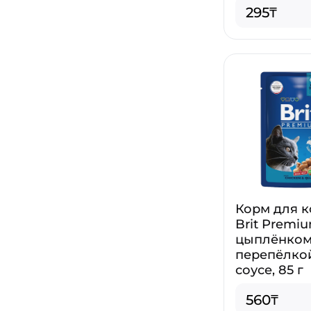
295₸
Корм для 
Brit Premi
цыплёнком
перепёлко
соусе, 85 г
560₸