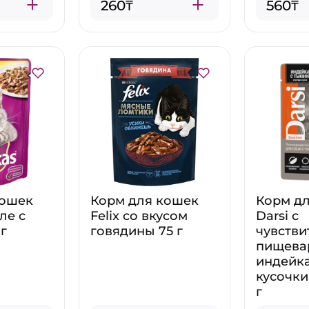
260₸
560₸
кошек
Корм для кошек
Корм дл
ле с
Felix со вкусом
Darsi с
 г
говядины 75 г
чувств
пищева
индейка
кусочки 
г