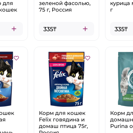
ю для
зеленой фасолью,
курица 
кошек
75 г, Россия
г
335₸
335₸
кошек
Корм для кошек
Корм д
ая
Felix говядина и
домашн
домаш птица 75г,
Purina o
ечень
Россия