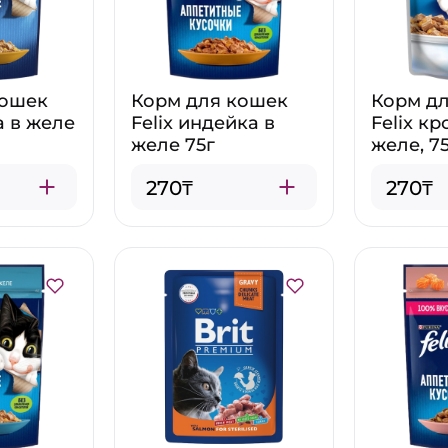
кошек
Корм для кошек
Корм д
а в желе
Felix индейка в
Felix кр
желе 75г
желе, 75
270₸
270₸