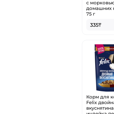
с морковь
домашних 
75 г
335₸
Корм для 
Felix двойн
вкуснятина
индейка п