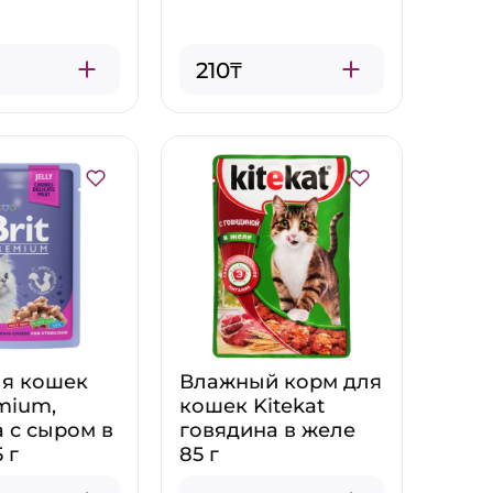
210₸
ля кошек
Влажный корм для
emium,
кошек Kitekat
 с сыром в
говядина в желе
 г
85 г