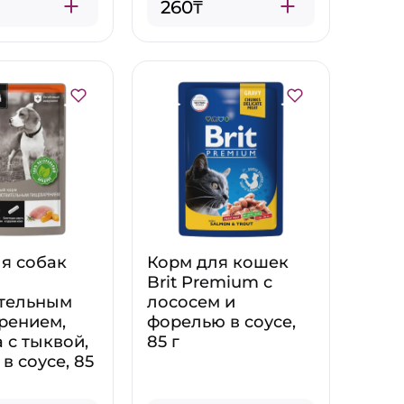
260₸
я собак
Корм для кошек
Brit Premium с
ительным
лососем и
рением,
форелью в соусе,
 с тыквой,
85 г
в соусе, 85