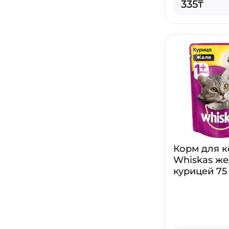
335₸
Корм для 
Whiskas же
курицей 75