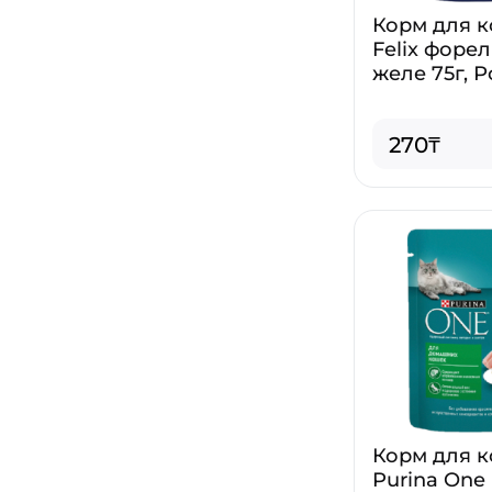
Корм для 
Felix форел
желе 75г, 
270₸
Корм для 
Purina One