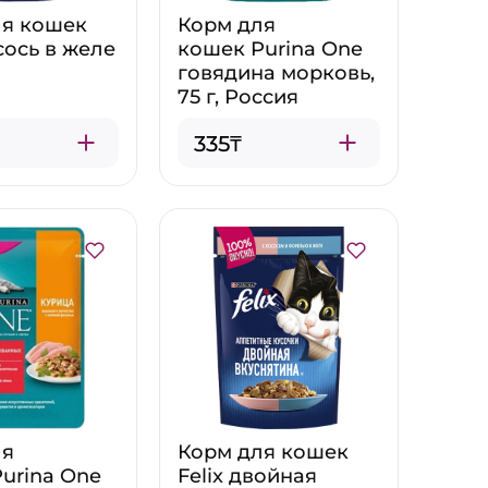
ля кошек
Корм для
осось в желе
кошек Purina One
говядина морковь,
75 г, Россия
335₸
ля
Корм для кошек
urina One
Felix двойная