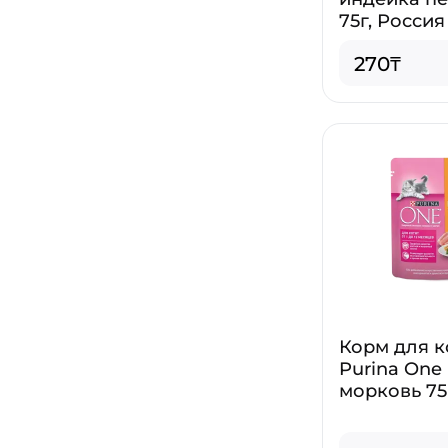
75г, Россия
270₸
Корм для к
Purina One
морковь 75