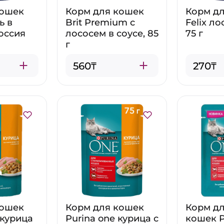
кошек
Корм для кошек
Корм д
ь в
Brit Premium с
Felix л
Россия
лососем в соусе, 85
75 г
г
560₸
270₸
кошек
Корм для кошек
Корм д
 курица
Purina one курица с
кошек P