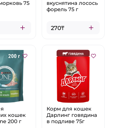
морковь 75
вкуснятина лосось
форель 75 г
270₸
ля
Корм для кошек
их кошек
Дарлинг говядина
ne 200 г
в подливе 75г