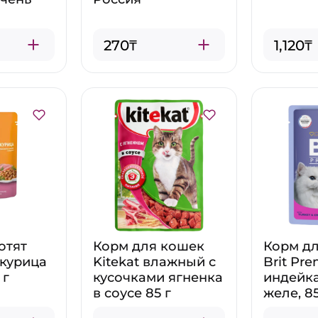
270₸
1,120₸
отят
Корм для кошек
Корм д
 курица
Kitekat влажный с
Brit Pr
 г
кусочками ягненка
индейка
в соусе 85 г
желе, 85