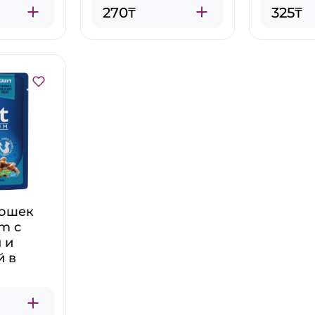
270₸
325₸
кошек
um с
 и
й в