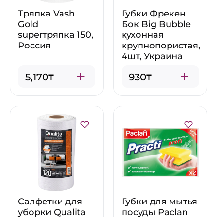
Тряпка Vash
Губки Фрекен
Gold
Бок Big Bubble
superтряпка 150,
кухонная
Россия
крупнопористая,
4шт, Украина
5,170₸
930₸
Салфетки для
Губки для мытья
уборки Qualita
посуды Paclan