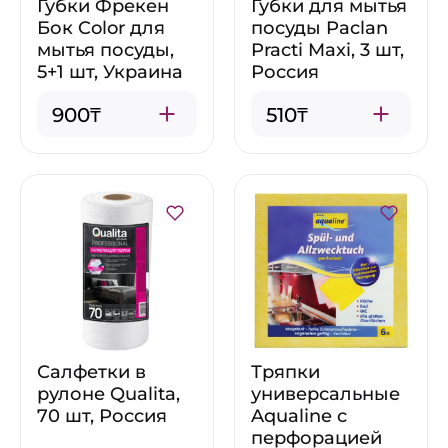
Губки Фрекен
Губки для мытья
Бок Color для
посуды Paclan
мытья посуды,
Practi Maxi, 3 шт,
5+1 шт, Украина
Россия
900₸
510₸
Салфетки в
Тряпки
рулоне Qualita,
универсальные
70 шт, Россия
Aqualine с
перфорацией