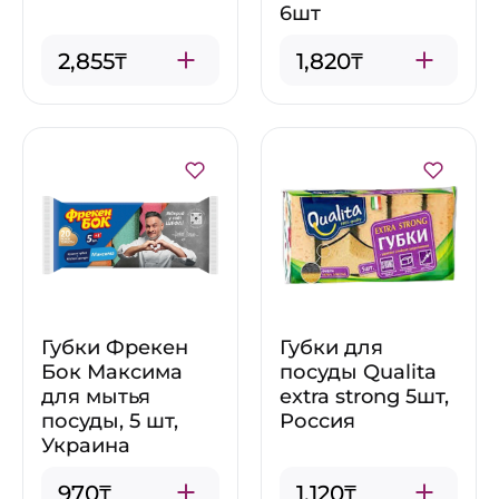
6шт
2,855₸
1,820₸
Губки Фрекен
Губки для
Бок Максима
посуды Qualita
для мытья
extra strong 5шт,
посуды, 5 шт,
Россия
Украина
970₸
1,120₸