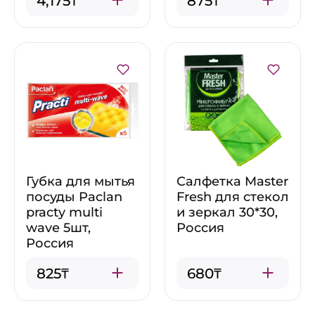
4,175₸
875₸
Губка для мытья
Салфетка Master
посуды Paclan
Fresh для стекол
practy multi
и зеркал 30*30,
wave 5шт,
Россия
Россия
825₸
680₸