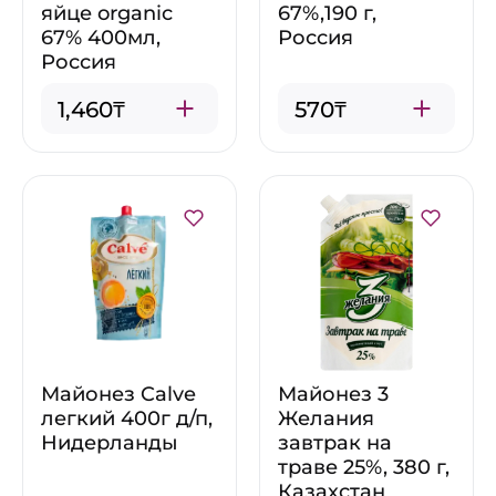
яйце organic
67%,190 г,
67% 400мл,
Россия
Россия
1,460₸
570₸
Майонез Calve
Майонез 3
легкий 400г д/п,
Желания
Нидерланды
завтрак на
траве 25%, 380 г,
Казахстан