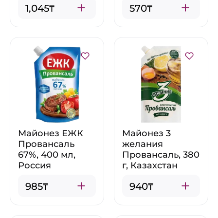
1,045₸
570₸
Майонез ЕЖК
Майонез 3
Провансаль
желания
67%, 400 мл,
Провансаль, 380
Россия
г, Казахстан
985₸
940₸