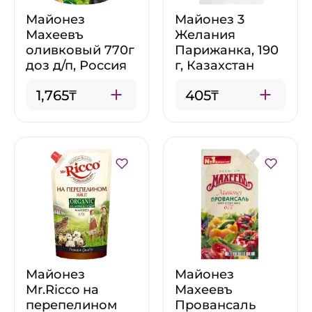
Майонез
Майонез 3
Махеевъ
Желания
оливковый 770г
Парижанка, 190
доз д/п, Россия
г, Казахстан
1,765₸
405₸
Майонез
Майонез
Mr.Ricco на
Махеевъ
перепелином
Провансаль