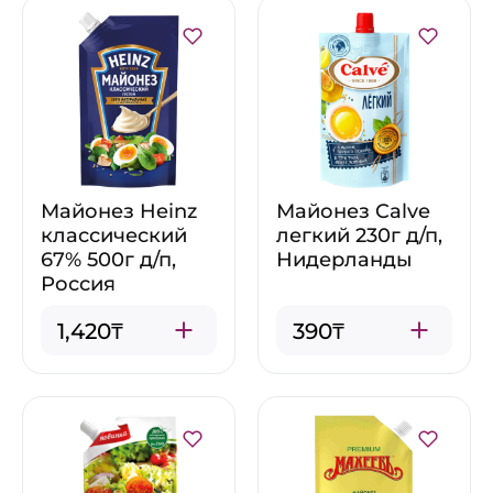
Майонез Heinz
Майонез Calve
классический
легкий 230г д/п,
67% 500г д/п,
Нидерланды
Россия
1,420₸
390₸