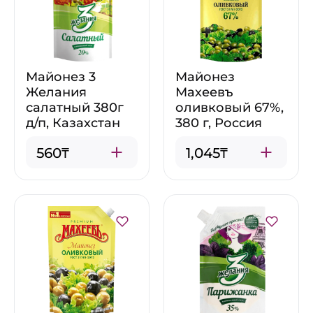
Майонез 3
Майонез
Желания
Махеевъ
салатный 380г
оливковый 67%,
д/п, Казахстан
380 г, Россия
560₸
1,045₸