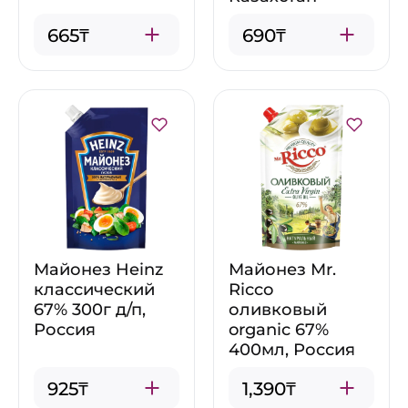
665₸
690₸
Майонез Heinz
Майонез Mr.
классический
Ricco
67% 300г д/п,
оливковый
Россия
organic 67%
400мл, Россия
925₸
1,390₸