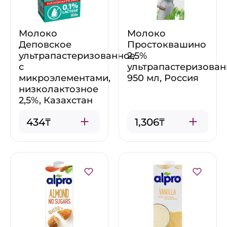
Молоко
Молоко
Деповское
Простоквашино
ультрапастеризованное
2,5%
с
ультрапастеризован
микроэлементами,
950 мл, Россия
низколактозное
2,5%, Казахстан
434₸
1,306₸