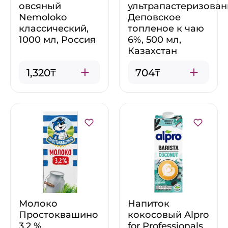
овсяный
ультрапастеризова
Nemoloko
Деповское
классический,
топленое к чаю
1000 мл, Россия
6%, 500 мл,
Казахстан
1,320₸
704₸
Молоко
Напиток
Простоквашино
кокосовый Alpro
3,2 %
for Professionals