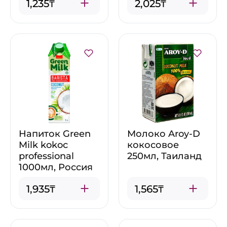
1,235₸
2,025₸
Напиток Green
Молоко Aroy-D
Milk kokoс
кокосовое
professional
250мл, Таиланд
1000мл, Россия
1,935₸
1,565₸