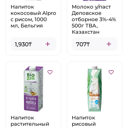
Напиток
Молоко у/паст
кокосовый Alpro
Деповское
с рисом, 1000
отборное 3%-4%
мл, Бельгия
500г ТВА,
Казахстан
1,930₸
707₸
Напиток
Напиток
растительный
рисовый