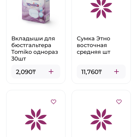
Вкладыши для
Сумка Этно
бюстгальтера
восточная
Tomiko однораз
средняя шт
30шт
2,090₸
11,760₸