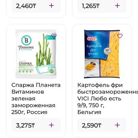
2,460₸
1,265₸
Спаржа Планета
Картофель фри
Витаминов
быстрозамороженн
зеленая
VICI Любо есть
замороженная
9/9, 750 г,
250г, Россия
Бельгия
3,275₸
2,590₸