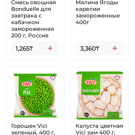
Смесь овощная
Малина Ягоды
Bonduelle для
карелии
завтрака с
замороженные
кабачком
400г
замороженная
200 г, Россия
1,265₸
3,360₸
Горошек Vici
Капуста цветная
зеленый, 400 г,
Vici зам 400 г,