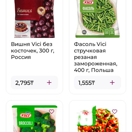
Вишня Vici без
Фасоль Vici
косточек, 300 г,
стручковая
Россия
резаная
замороженная,
400 г, Польша
2,795₸
1,555₸