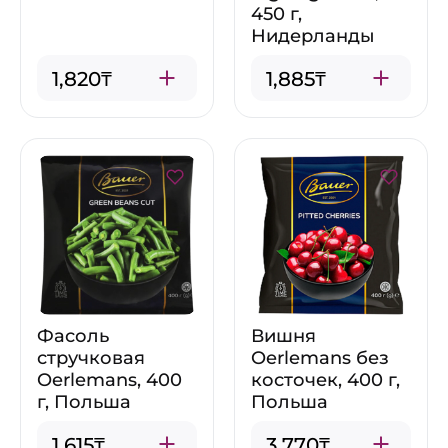
450 г,
Нидерланды
1,820₸
1,885₸
Фасоль
Вишня
стручковая
Oerlemans без
Oerlemans, 400
косточек, 400 г,
г, Польша
Польша
1,615₸
3,770₸