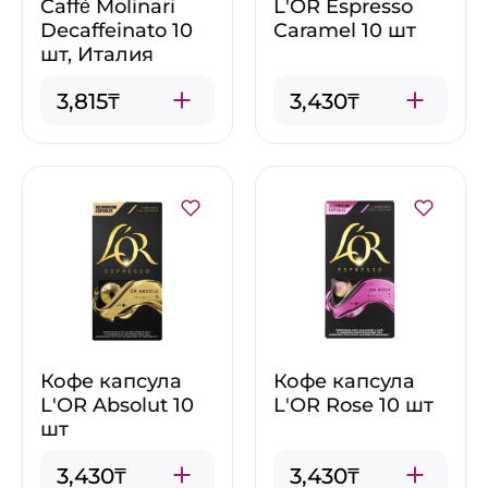
Caffè Molinari
L'OR Espresso
Decaffeinato 10
Caramel 10 шт
шт, Италия
3,815₸
3,430₸
Кофе капсула
Кофе капсула
L'OR Absolut 10
L'OR Rose 10 шт
шт
3,430₸
3,430₸